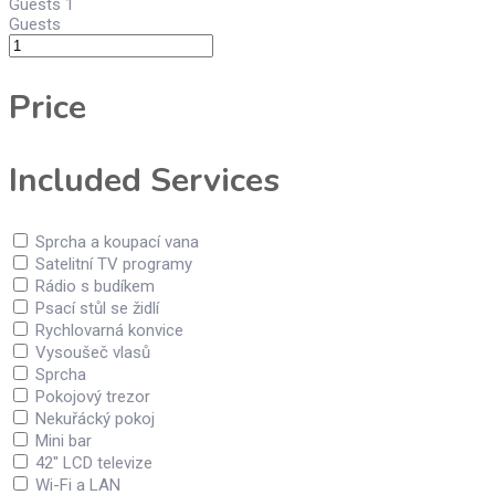
Guests
1
Guests
Price
Included Services
Sprcha a koupací vana
Satelitní TV programy
Rádio s budíkem
Psací stůl se židlí
Rychlovarná konvice
Vysoušeč vlasů
Sprcha
Pokojový trezor
Nekuřácký pokoj
Mini bar
42″ LCD televize
Wi-Fi a LAN