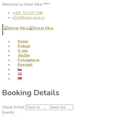
Welcome to Hotel Věra ****
+420 723 037 040
info@hotel-vera.cz
Domů
Pokoje
O nás
Služby
Fotogalerie
Kontakt
Booking Details
Check In/Out
Guests