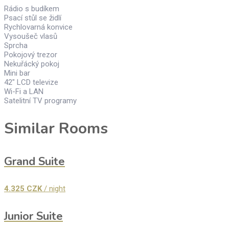
Rádio s budíkem
Psací stůl se židlí
Rychlovarná konvice
Vysoušeč vlasů
Sprcha
Pokojový trezor
Nekuřácký pokoj
Mini bar
42″ LCD televize
Wi-Fi a LAN
Satelitní TV programy
Similar Rooms
Grand Suite
4.325
CZK
/ night
Junior Suite