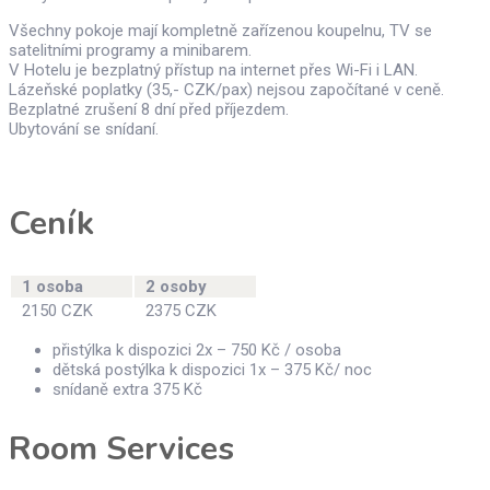
Všechny pokoje mají kompletně zařízenou koupelnu, TV se
satelitními programy a minibarem.
V Hotelu je bezplatný přístup na internet přes Wi-Fi i LAN.
Lázeňské poplatky (35,- CZK/pax) nejsou započítané v ceně.
Bezplatné zrušení 8 dní před příjezdem.
Ubytování se snídaní.
Ceník
1 osoba
2 osoby
2150 CZK
2375 CZK
přistýlka k dispozici 2x – 750 Kč / osoba
dětská postýlka k dispozici 1x – 375 Kč/ noc
snídaně extra 375 Kč
Room Services