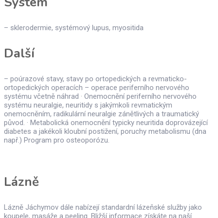
Systém
– sklerodermie, systémový lupus, myositida
Další
– poúrazové stavy, stavy po ortopedických a revmaticko-
ortopedických operacích – operace periferního nervového
systému včetně náhrad · Onemocnění periferního nervového
systému neuralgie, neuritidy s jakýmkoli revmatickým
onemocněním, radikulární neuralgie zánětlivých a traumatický
původ. · Metabolická onemocnění typicky neuritida doprovázející
diabetes a jakékoli kloubní postižení, poruchy metabolismu (dna
např.) Program pro osteoporózu.
Lázně
Lázně Jáchymov dále nabízejí standardní lázeňské služby jako
koupele, masáže a peeling. Bližší informace získáte na naší