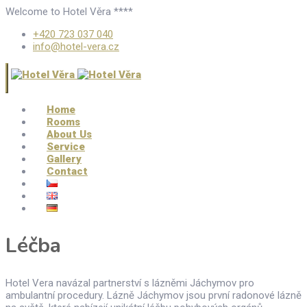
Welcome to Hotel Věra ****
+420 723 037 040
info@hotel-vera.cz
Home
Rooms
About Us
Service
Gallery
Contact
Léčba
Hotel Vera navázal partnerství s lázněmi Jáchymov pro
ambulantní procedury. Lázně Jáchymov jsou první radonové lázně