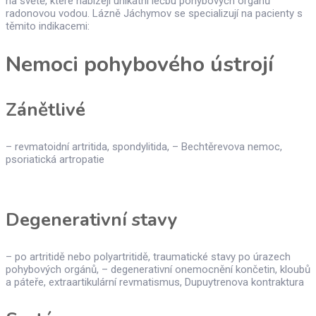
na světě, které nabízejí unikátní léčbu pohybových orgánů
radonovou vodou. Lázně Jáchymov se specializují na pacienty s
těmito indikacemi:
Nemoci pohybového ústrojí
Zánětlivé
– revmatoidní artritida, spondylitida, – Bechtěrevova nemoc,
psoriatická artropatie
Degenerativní stavy
– po artritidě nebo polyartritidě, traumatické stavy po úrazech
pohybových orgánů, – degenerativní onemocnění končetin, kloubů
a páteře, extraartikulární revmatismus, Dupuytrenova kontraktura