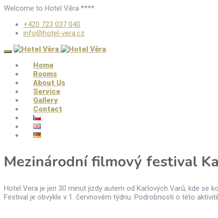
Welcome to Hotel Věra ****
+420 723 037 040
info@hotel-vera.cz
Home
Rooms
About Us
Service
Gallery
Contact
Mezinárodní filmový festival K
Hotel Vera je jen 30 minut jízdy autem od Karlových Varů, kde se k
Festival je obvykle v 1. červnovém týdnu. Podrobnosti o této aktivit