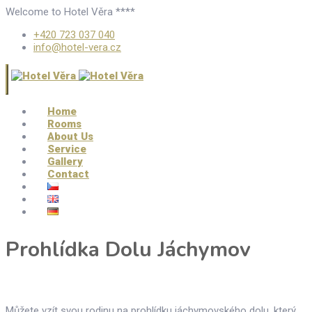
Welcome to Hotel Věra ****
+420 723 037 040
info@hotel-vera.cz
Home
Rooms
About Us
Service
Gallery
Contact
Prohlídka Dolu Jáchymov
Můžete vzít svou rodinu na prohlídku jáchymovského dolu, který