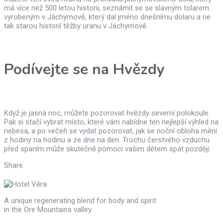
má více než 500 letou historii, seznámit se se slavným tolarem
vyrobeným v Jáchymově, který dal jméno dnešnímu dolaru a ne
tak starou historií těžby uranu v Jáchymově.
Podívejte se na Hvězdy
Když je jasná noc, můžete pozorovat hvězdy severní polokoule.
Pak si stačí vybrat místo, které vám nabídne ten nejlepší výhled na
nebesa, a po večeři se vydat pozorovat, jak se noční obloha mění
z hodiny na hodinu a ze dne na den. Trochu čerstvého vzduchu
před spaním může skutečně pomoci vašim dětem spát později.
Share
A unique regenerating blend for body and spirit
in the Ore Mountains valley.